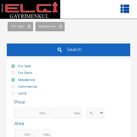
For Sale
Residence
Search
For Sale
For Rent
Residence
Commercial
Land
Price
Area