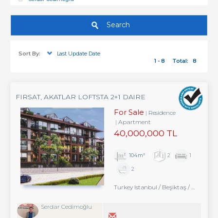
Search
Sort By:
Last Update Date
1 - 8
Total:
8
FIRSAT, AKATLAR LOFTSTA 2+1 DAIRE
For Sale
Residence
Apartment
40,000,000 TL
104m²
2
1
2
Turkey Istanbul / Beşiktaş
/ Akatlar
Serdar Cedimoğlu