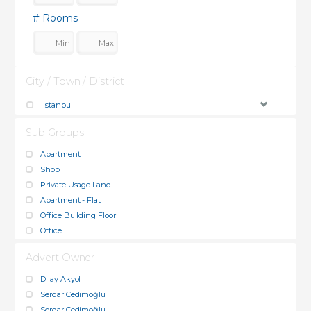
# Rooms
City / Town / District
Istanbul
Sub Groups
Apartment
Shop
Private Usage Land
Apartment - Flat
Office Building Floor
Office
Advert Owner
Dilay Akyol
Serdar Cedimoğlu
Serdar Cedimoğlu