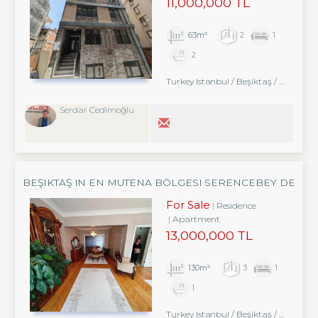
11,000,000 TL
63m²
2
1
2
Turkey Istanbul / Beşiktaş
/ Abbasağa
Serdar Cedimoğlu
BEŞIKTAŞ IN EN MUTENA BÖLGESI SERENCEBEY DE
MÜKEMMEL DAIRE
For Sale
Residence
Apartment
13,000,000 TL
130m²
3
1
1
Turkey Istanbul / Beşiktaş
/ Abbasağa