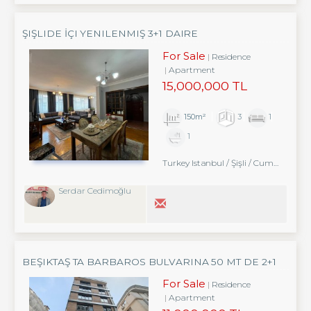
ŞIŞLIDE İÇI YENILENMIŞ 3+1 DAIRE
For Sale
Residence
Apartment
15,000,000 TL
150m²
3
1
1
Turkey Istanbul / Şişli
/ Cumhuriyet
Serdar Cedimoğlu
BEŞIKTAŞ TA BARBAROS BULVARINA 50 MT DE 2+1
KELEPIR SIFIR DAIRE
For Sale
Residence
Apartment