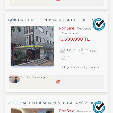
GÖKTÜRKTE MODERNISTA SITESINDE, FULL EŞYALI
LÜKS 2+1 DAIRE
For Sale
Residence
Apartment
16,500,000 TL
100m²
2
1
1
Turkey Istanbul / Eyüpsultan
/ Göktü
Serdar Cedimoğlu
MÜKEMMEL KONUMDA YENI BINADA YÜKSEK KIRA
GETIRI EŞYALI 1+1 DAIRE
For Sale
Residence