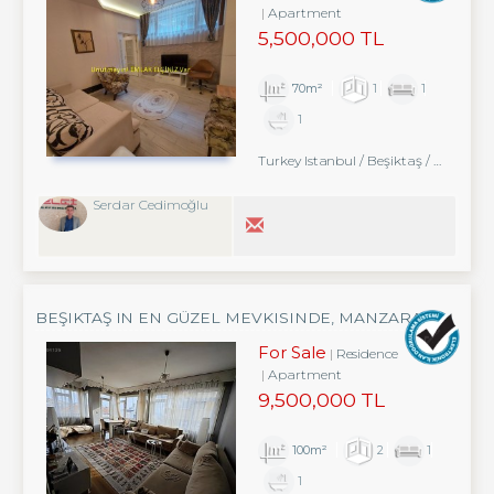
Apartment
5,500,000 TL
70m²
1
1
1
Turkey Istanbul / Beşiktaş
/ Abbasağa
Serdar Cedimoğlu
BEŞIKTAŞ IN EN GÜZEL MEVKISINDE, MANZARALI
YATIRIMLIK DAIRESI
For Sale
Residence
Apartment
9,500,000 TL
100m²
2
1
1