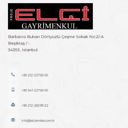
Barbaros Bulvarı Dörtyüzlü Çeşme Sokak No:2/-A
Beşiktaş / -
34353, Istanbul
+90 212-227 60 00
+90 541-227 60 00
+90 212-260 99 22
info@elciemlak.com.tr