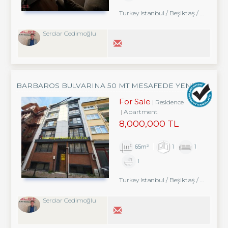
Turkey Istanbul / Beşiktaş
/ Abbasağa
Serdar Cedimoğlu
BARBAROS BULVARINA 50 MT MESAFEDE YENI
BINADA FIRSAT DAIRE
For Sale
Residence
Apartment
8,000,000 TL
65m²
1
1
1
Turkey Istanbul / Beşiktaş
/ Abbasağa
Serdar Cedimoğlu