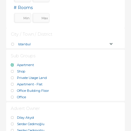
# Rooms
City / Town / District
Istanbul
Sub Groups
Apartment
Shop
Private Usage Land
Apartment - Flat
Office Building Floor
Office
Advert Owner
Dilay Akyol
Serdar Cedimoğlu
Serdar Cedimoğlu