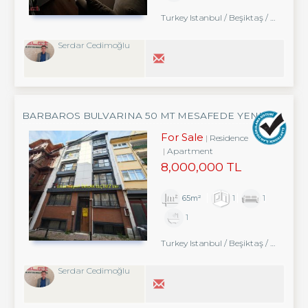
Turkey Istanbul / Beşiktaş
/ Abbasağa
Serdar Cedimoğlu
BARBAROS BULVARINA 50 MT MESAFEDE YENI
BINADA FIRSAT DAIRE
For Sale
Residence
Apartment
8,000,000 TL
65m²
1
1
1
Turkey Istanbul / Beşiktaş
/ Abbasağa
Serdar Cedimoğlu