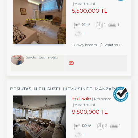
Apartment
5,500,000 TL
70m²
1
1
1
Turkey Istanbul / Beşiktaş
/ Abbasağa
Serdar Cedimoğlu
BEŞIKTAŞ IN EN GÜZEL MEVKISINDE, MANZARALI
YATIRIMLIK DAIRESI
For Sale
Residence
Apartment
9,500,000 TL
100m²
2
1
1