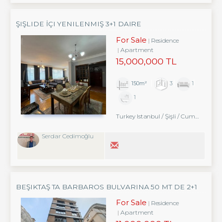
ŞIŞLIDE İÇI YENILENMIŞ 3+1 DAIRE
For Sale
Residence
Apartment
15,000,000 TL
150m²
3
1
1
Turkey Istanbul / Şişli
/ Cumhuriyet
Serdar Cedimoğlu
BEŞIKTAŞ TA BARBAROS BULVARINA 50 MT DE 2+1
KELEPIR SIFIR DAIRE
For Sale
Residence
Apartment