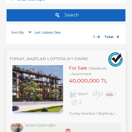
Search
Sort By:
Last Update Date
1 - 8
Total:
8
FIRSAT, AKATLAR LOFTSTA 2+1 DAIRE
For Sale
Residence
Apartment
40,000,000 TL
104m²
2
1
2
Turkey Istanbul / Beşiktaş
/ Akatlar
Serdar Cedimoğlu