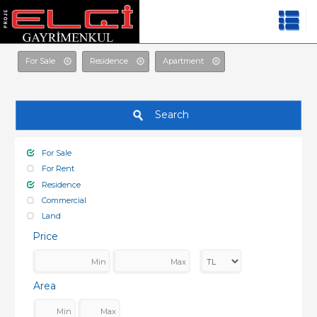
For Sale
Residence
Apartment
Search
For Sale
For Rent
Residence
Commercial
Land
Price
Area