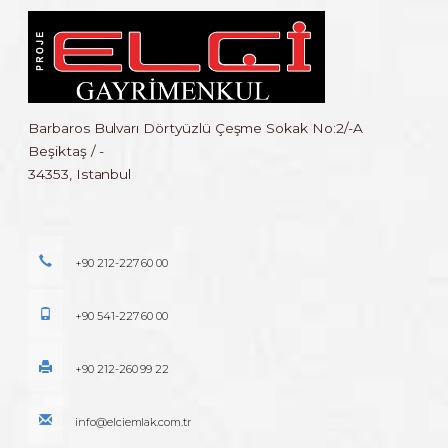
Barbaros Bulvarı Dörtyüzlü Çeşme Sokak No:2/-A
Beşiktaş / -
34353, Istanbul
+90 212-227 60 00
+90 541-227 60 00
+90 212-260 99 22
info@elciemlak.com.tr