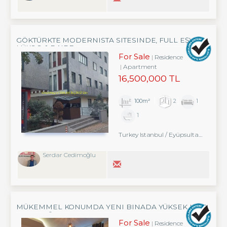
GÖKTÜRKTE MODERNISTA SITESINDE, FULL EŞYALI
LÜKS 2+1 DAIRE
For Sale
Residence
Apartment
16,500,000 TL
100m²
2
1
1
Turkey Istanbul / Eyüpsultan
/ Göktü
Serdar Cedimoğlu
MÜKEMMEL KONUMDA YENI BINADA YÜKSEK KIRA
GETIRI EŞYALI 1+1 DAIRE
For Sale
Residence