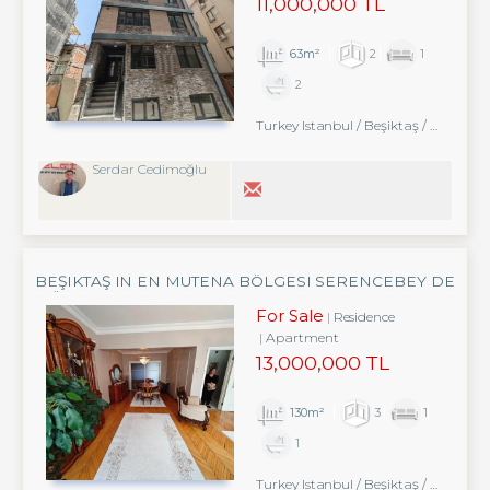
11,000,000 TL
63m²
2
1
2
Turkey Istanbul / Beşiktaş
/ Abbasağa
Serdar Cedimoğlu
BEŞIKTAŞ IN EN MUTENA BÖLGESI SERENCEBEY DE
MÜKEMMEL DAIRE
For Sale
Residence
Apartment
13,000,000 TL
130m²
3
1
1
Turkey Istanbul / Beşiktaş
/ Abbasağa