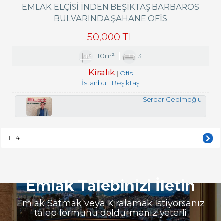
EMLAK ELÇISI INDEN BEŞIKTAŞ BARBAROS
BULVARINDA ŞAHANE OFIS
50,000 TL
110m²
3
Kiralık
Ofis
İstanbul
Beşiktaş
Serdar Cedimoğlu
1 - 4
Emlak Talebinizi İletin
Emlak Satmak veya Kiralamak İstiyorsanız
talep formunu doldurmanız yeterli