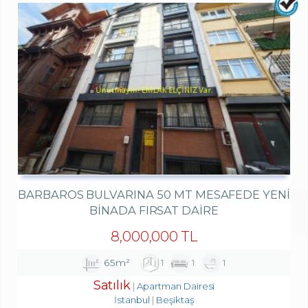
BARBAROS BULVARINA 50 MT MESAFEDE YENI
BINADA FIRSAT DAIRE
8,000,000 TL
65m²
1
1
1
Satılık
Apartman Dairesi
İstanbul
Beşiktaş