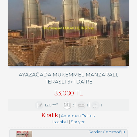
AYAZAĞADA MÜKEMMEL MANZARALI,
TERASLI 3+1 DAIRE
33,000 TL
120m²
3
1
1
Kiralık
Apartman Dairesi
İstanbul
Sarıyer
Serdar Cedimoğlu