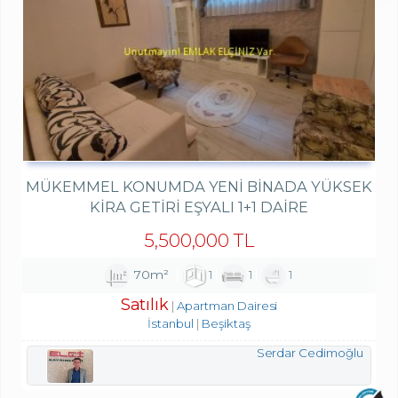
MÜKEMMEL KONUMDA YENI BINADA YÜKSEK
KIRA GETIRI EŞYALI 1+1 DAIRE
5,500,000 TL
70m²
1
1
1
Satılık
Apartman Dairesi
İstanbul
Beşiktaş
Serdar Cedimoğlu