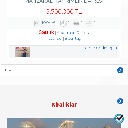
MANZARALI YATIRIMLIK DAIRESI
9,500,000 TL
100m²
2
1
1
Satılık
Apartman Dairesi
İstanbul
Beşiktaş
Serdar Cedimoğlu
1 - 4
Kiralıklar