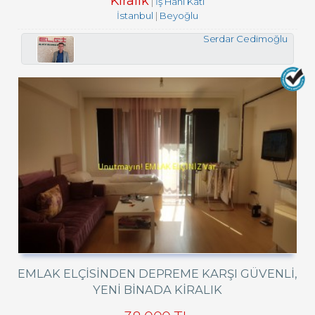
Kiralık
İş Hanı Katı
İstanbul
Beyoğlu
Serdar Cedimoğlu
EMLAK ELÇISINDEN DEPREME KARŞI GÜVENLI,
YENI BINADA KIRALIK