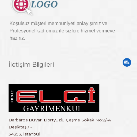
Koşulsuz müşteri memnuniyeti anlayışımız ve
Profesyonel kadromuz ile sizlere hizmet vermeye
hazırız.
İletişim Bilgileri
Barbaros Bulvarı Dörtyüzlü Çeşme Sokak No:2/-A
Beşiktaş / -
34353, İstanbul