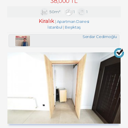
38,000 TL
50m²
1
1
Kiralık
Apartman Dairesi
İstanbul
Beşiktaş
Serdar Cedimoğlu