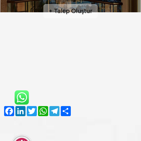
+ Talep Oluştur
Facebook
LinkedIn
Twitter
WhatsApp
Telegram
Share