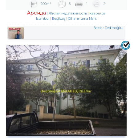
200m²
5
1
2
Аренда
Жилая недвижимость
квартира
Istanbul
Beşiktaş
Cihannüma Mah.
Serdar Cedimoğlu