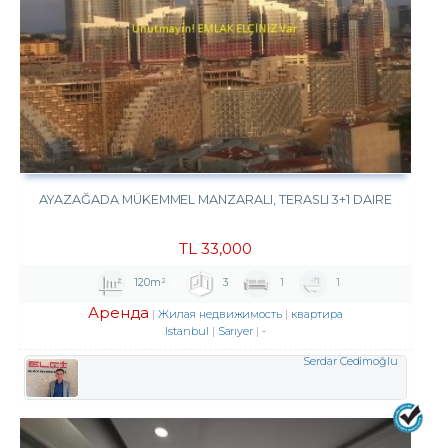
AYAZAĞADA MÜKEMMEL MANZARALI, TERASLI 3+1 DAIRE
TL
33,000
120m²
3
1
1
Аренда
Жилая недвижимость
квартира
Istanbul
Sarıyer
-
Serdar Cedimoğlu