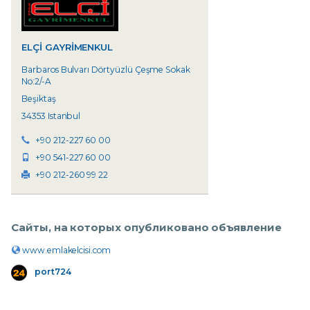
ELÇİ GAYRİMENKUL
Barbaros Bulvarı Dörtyüzlü Çeşme Sokak
No:2/-A
Beşiktaş
34353 Istanbul
+90 212-227 60 00
+90 541-227 60 00
+90 212-260 99 22
Сайты, на которых опубликовано объявление
www.emlakelcisi.com
port724