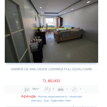
HARBIYE DE ANA CADDE ÜZERINDE FULL EŞYALI DAIRE
TL
85,000
95m²
2
1
1
Аренда
Жилая недвижимость
квартира
Istanbul
Şişli
Ergenekon Mah.