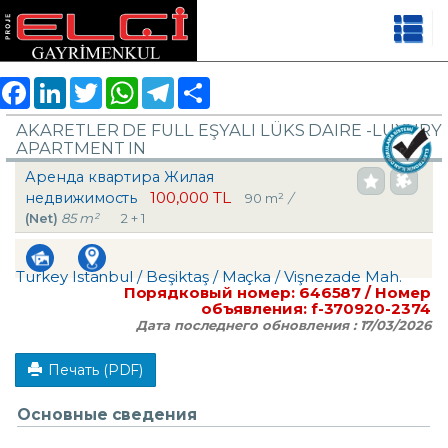
Facebook
LinkedIn
Twitter
WhatsApp
Telegram
Share
AKARETLER DE FULL EŞYALI LÜKS DAIRE -LUXURY
APARTMENT IN
Аренда квартира Жилая
100,000 TL
недвижимость
90 m²
/
(Net)
85 m²
2 + 1
Turkey Istanbul / Beşiktaş
/ Maçka
/ Vişnezade Mah.
Порядковый номер:
646587
/ Номер
объявления:
f-370920-2374
Дата последнего обновления :
17/03/2026
Печать (PDF)
Основные сведения