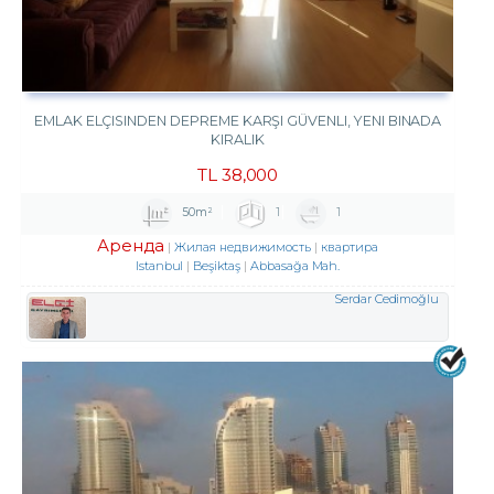
EMLAK ELÇISINDEN DEPREME KARŞI GÜVENLI, YENI BINADA
KIRALIK
TL
38,000
50m²
1
1
Аренда
Жилая недвижимость
квартира
Istanbul
Beşiktaş
Abbasağa Mah.
Serdar Cedimoğlu