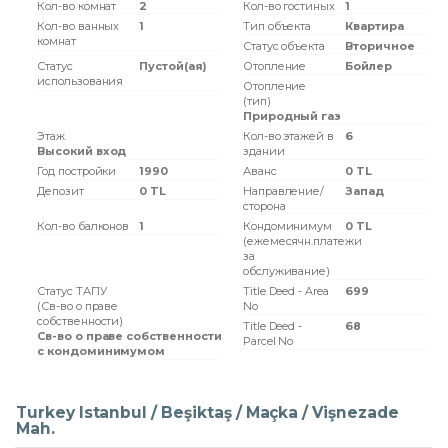
Кол-во комнат
2
Кол-во гостиных
1
Кол-во ванных
1
Тип объекта
Квартира
комнат
Статус объекта
Вторичное
Статус
Пустой(ая)
Отопление
Бойлер
использования
Отопление
(тип)
Природный газ
Этаж
Кол-во этажей в
6
Высокий вход
здании
Год постройки
1990
Аванс
0 TL
Депозит
0 TL
Направление/
Запад
сторона
Кол-во балконов
1
Кондоминимум
0 TL
(ежемесячн.платежи
за
обслуживание)
Статус ТАПУ
Title Deed - Area
699
(Св-во о праве
No
собственности)
Title Deed -
68
Св-во о праве собственности
Parcel No
с кондоминимумом
Turkey Istanbul / Beşiktaş
/ Maçka
/ Vişnezade
Mah.