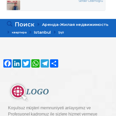
Serdar Cedimoğlu
Поиск
Аренда-Жилая недвижимость
Istanbul
квартира
Şişli
Facebook
LinkedIn
Twitter
WhatsApp
Telegram
Share
Koşulsuz müşteri memnuniyeti anlayışımız ve
Profesyonel kadromuz ile sizlere hizmet vermeye