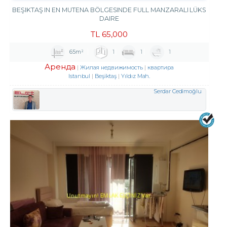
BEŞIKTAŞ IN EN MUTENA BÖLGESINDE FULL MANZARALI LÜKS
DAIRE
TL
65,000
65m²
1
1
1
Аренда
Жилая недвижимость
квартира
Istanbul
Beşiktaş
Yıldız Mah.
Serdar Cedimoğlu