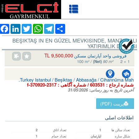
ebook
LinkedIn
Twitter
WhatsApp
Telegram
Share
BEŞIKTAŞ IN EN GÜZEL MEVKISINDE, MANZARALI
YATIRIMLIK DAIRESI
9,500,000 TL
فروشی واحد آپارتمان مسکن
100 m²
/
(Net)
90 m²
2 + 1
Turkey Istanbul / Beşiktaş
/ Abbasağa
/ Cihannüma Mah.
شماره ارجاع :
603531
/ شماره آگاهی‌ :
f-370920-2317
آخرین تاریخ به روز رسانی:
31/05/2026
پرینت (PDF)
اطلاعات اصلی
تعداد سالن ها
تعداد اتاق
2
1
شکل سازه
تعداد حمام
اپارتمان
1