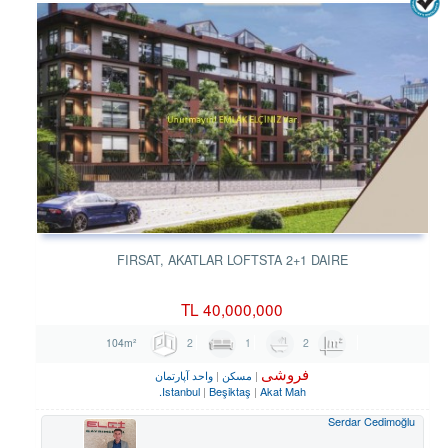
FIRSAT, AKATLAR LOFTSTA 2+1 DAIRE
TL
40,000,000
2
1
2
104m²
فروشی
مسکن
واحد آپارتمان
Istanbul
Beşiktaş
Akat Mah.
Serdar Cedimoğlu