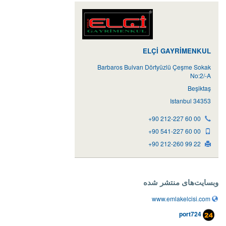
ELÇİ GAYRİMENKUL
Barbaros Bulvarı Dörtyüzlü Çeşme Sokak
No:2/-A
Beşiktaş
34353 Istanbul
+90 212-227 60 00
+90 541-227 60 00
+90 212-260 99 22
وبسایت‌های منتشر شده
www.emlakelcisi.com
port724