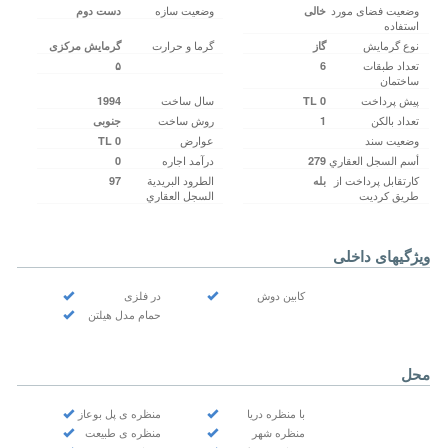
وضعیت فضای مورد
وضعیت سازه
خالی‌
دست دوم
استفاده
نوع گرمایش
گرما و حرارت
گاز
گرمایش مرکزی
تعداد طبقات
۵
6
ساختمان
پیش پرداخت
سال ساخت
1994
0 TL
تعداد بالکن
روش ساخت
1
جنوبی
وضعیت سند
عوارض
0 TL
أسم السجل العقاري
درآمد اجاره
0
279
کارتقابل پرداخت از
الطرود البريدية
بله
97
طریق کردیت
السجل العقاري
ویژگیهای داخلی
کابین دوش
در فلزی
حمام مدل هیلتن
محل
با منظره دریا
منظره ی پل بوعاز
منظره شهر
منظره ی طبیعت