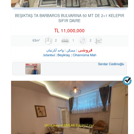
BEŞIKTAŞ TA BARBAROS BULVARINA 50 MT DE 2+1 KELEPIR
SIFIR DAIRE
TL
11,000,000
2
1
2
63m²
فروشی
مسکن
واحد آپارتمان
Istanbul
Beşiktaş
Cihannüma Mah.
Serdar Cedimoğlu