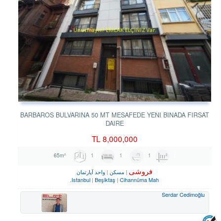
BARBAROS BULVARINA 50 MT MESAFEDE YENI BINADA FIRSAT
DAIRE
TL
8,000,000
1
1
1
65m²
فروشی
مسکن
واحد آپارتمان
Istanbul
Beşiktaş
Cihannüma Mah.
Serdar Cedimoğlu