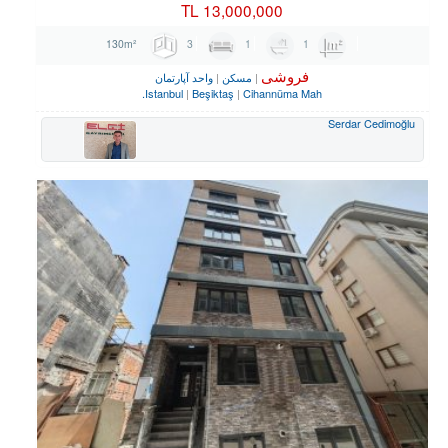
TL
13,000,000
3
1
1
130m²
فروشی
مسکن
واحد آپارتمان
Istanbul
Beşiktaş
Cihannüma Mah.
Serdar Cedimoğlu