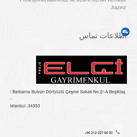
hazırız.
اطلاعات تماس
Barbaros Bulvarı Dörtyüzlü Çeşme Sokak No:2/-A Beşiktaş /
-
34353, Istanbul
+90 212-227 60 00