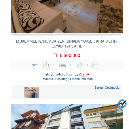
MÜKEMMEL KONUMDA YENI BINADA YÜKSEK KIRA GETIRI
EŞYALI 1+1 DAIRE
TL
5,500,000
1
1
1
70m²
فروشی
مسکن
واحد آپارتمان
Istanbul
Beşiktaş
Cihannüma Mah.
Serdar Cedimoğlu