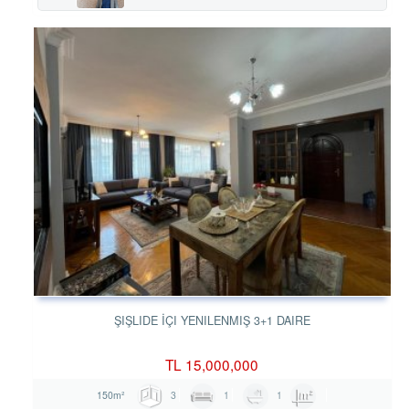
ŞIŞLIDE İÇI YENILENMIŞ 3+1 DAIRE
TL
15,000,000
3
1
1
150m²